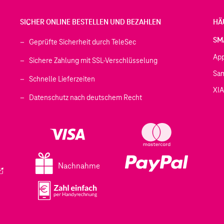
SICHER ONLINE BESTELLEN UND BEZAHLEN
HÄ
SM
Geprüfte Sicherheit durch TeleSec
Ap
Sichere Zahlung mit SSL-Verschlüsselung
Sa
Schnelle Lieferzeiten
XI
 geöffnet)
Datenschutz nach deutschem Recht
ffnet)
d in einem neuen Tab geöffnet)
fnet)
Nachnahme
ird in einem neuen Tab geöffnet)