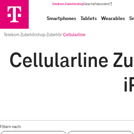
Telekom Zubehörshop
Geschäftskunden
(Wird in einem neuen Tab geöffnet)
Smartphones
Tablets
Wearables
S
Telekom Zubehörshop
·
Zubehör
·
Cellularline
Cellularline Z
i
Filtern nach: