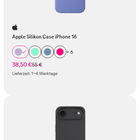
Apple Silikon Case iPhone 16
+ 6
38,50 €
statt
55 €
Lieferzeit:
1-4 Werktage