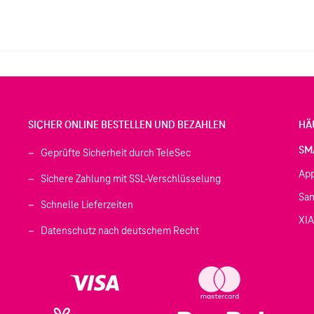
SICHER ONLINE BESTELLEN UND BEZAHLEN
HÄ
SM
Geprüfte Sicherheit durch TeleSec
Ap
Sichere Zahlung mit SSL-Verschlüsselung
Sa
Schnelle Lieferzeiten
XI
 geöffnet)
Datenschutz nach deutschem Recht
ffnet)
d in einem neuen Tab geöffnet)
fnet)