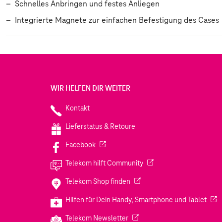
Schnelles Anbringen und festes Anliegen
Integrierte Magnete zur einfachen Befestigung des Cases
WIR HELFEN DIR WEITER
Kontakt
Lieferstatus & Retoure
(Wird in einem neuen Tab geöffnet)
Facebook
(Wird in einem neuen Tab
Telekom hilft Community
(Wird in einem neuen Tab geö
Telekom Shop finden
(Wir
Hilfen für Dein Handy, Smartphone und Tablet
(Wird in einem neuen Tab geöf
Telekom Newsletter