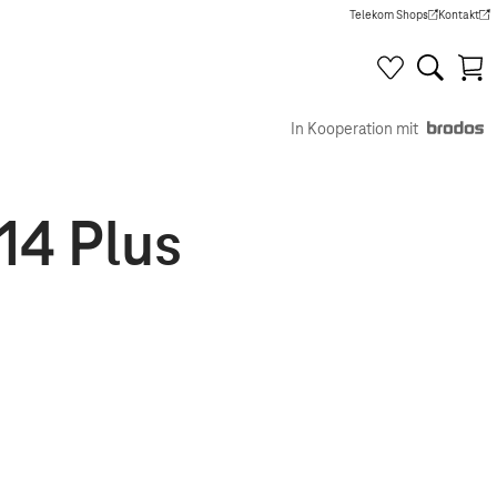
Telekom Shops
Kontakt
(Wird in einem neuen Tab g
(Wird in e
In Kooperation mit
14 Plus