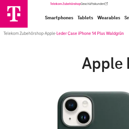
Telekom Zubehörshop
Geschäftskunden
(Wird in einem neuen Tab geöffnet)
Smartphones
Tablets
Wearables
S
Telekom Zubehörshop
·
Apple
·
Leder Case iPhone 14 Plus Waldgrün
Apple 