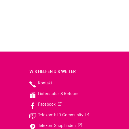
WIR HELFEN DIR WEITER
Kontakt
Lieferstatus & Retoure
(Wird in einem neuen Tab geöffnet)
Facebook
(Wird in einem neuen Tab
Telekom hilft Community
(Wird in einem neuen Tab geö
Telekom Shop finden