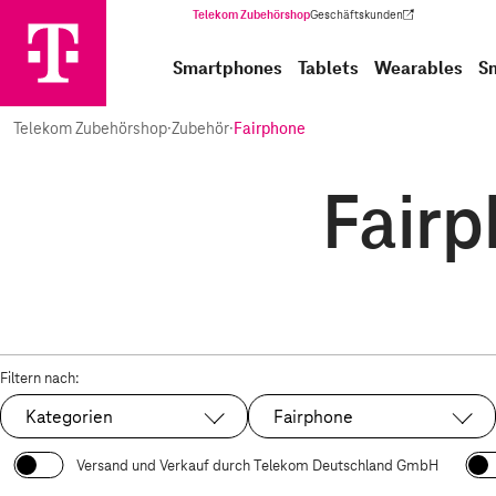
Telekom Zubehörshop
Geschäftskunden
(Wird in einem neuen Tab geöffnet)
Smartphones
Tablets
Wearables
S
Telekom Zubehörshop
·
Zubehör
·
Fairphone
Fairp
Filtern nach:
Kategorien
Fairphone
Ausgewählt:
Versand und Verkauf durch Telekom Deutschland GmbH