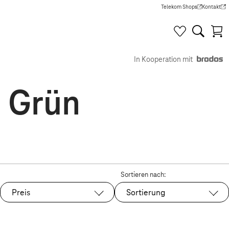
Telekom Shops
Kontakt
(Wird in einem neuen Tab g
(Wird in e
In Kooperation mit
n Grün
Sortieren nach:
Preis
Sortierung