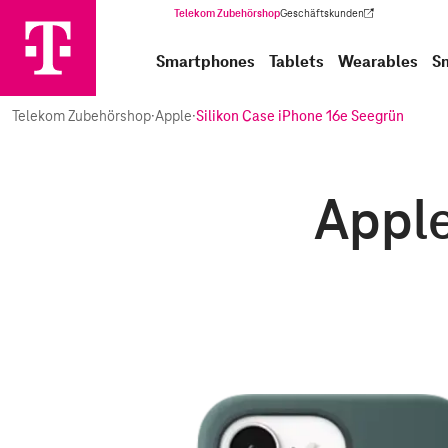
Telekom Zubehörshop
Geschäftskunden
(Wird in einem neuen Tab geöffnet)
Smartphones
Tablets
Wearables
S
Telekom Zubehörshop
·
Apple
·
Silikon Case iPhone 16e Seegrün
Apple