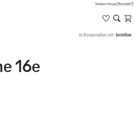
Telekom Shops
Kontakt
(Wird in einem neuen Tab g
(Wird in e
In Kooperation mit
ne 16e