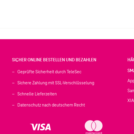
SICHER ONLINE BESTELLEN UND BEZAHLEN
HÄ
SM
Geprüfte Sicherheit durch TeleSec
Ap
Sichere Zahlung mit SSL-Verschlüsselung
Sa
Schnelle Lieferzeiten
XI
 geöffnet)
Datenschutz nach deutschem Recht
ffnet)
d in einem neuen Tab geöffnet)