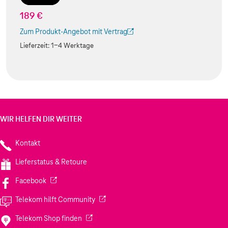
189 €
Zum Produkt-Angebot mit Vertrag
(Der Link wird in einem neuen Tab geöffnet)
Lieferzeit:
1-4 Werktage
WIR HELFEN DIR WEITER
Kontakt
Lieferstatus & Retoure
(Wird in einem neuen Tab geöffnet)
Facebook
(Wird in einem neuen Tab geöffnet)
Telekom hilft Community
(Wird in einem neuen Tab geöffnet)
Telekom Shop finden