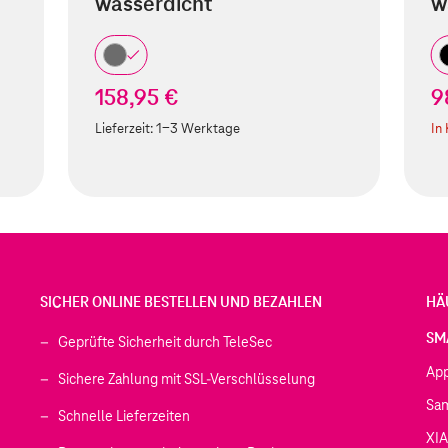
wasserdicht
w
158,95 €
9
Lieferzeit:
1-3 Werktage
In
SICHER ONLINE BESTELLEN UND BEZAHLEN
HÄ
SM
Geprüfte Sicherheit durch TeleSec
Ap
Sichere Zahlung mit SSL-Verschlüsselung
Sa
Schnelle Lieferzeiten
XI