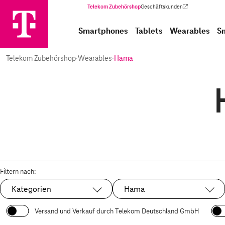
Telekom Zubehörshop
Geschäftskunden
(Wird in einem neuen Tab geöffnet)
Smartphones
Tablets
Wearables
S
Telekom Zubehörshop
·
Wearables
·
Hama
Filtern nach:
Kategorien
Hama
Ausgewählt:
Versand und Verkauf durch Telekom Deutschland GmbH