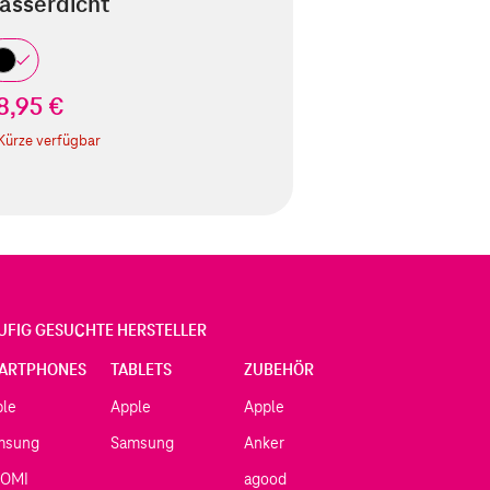
asserdicht
8,95 €
 Kürze verfügbar
UFIG GESUCHTE HERSTELLER
ARTPHONES
TABLETS
ZUBEHÖR
ple
Apple
Apple
msung
Samsung
Anker
AOMI
agood