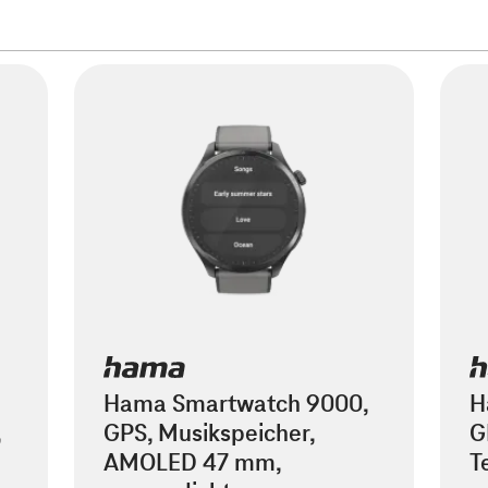
Hama Smartwatch 9000,
H
,
GPS, Musikspeicher,
G
AMOLED 47 mm,
T