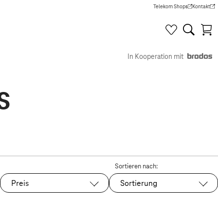
Telekom Shops
Kontakt
(Wird in einem neuen Tab g
(Wird in e
In Kooperation mit
s
Sortieren nach:
Preis
Sortierung