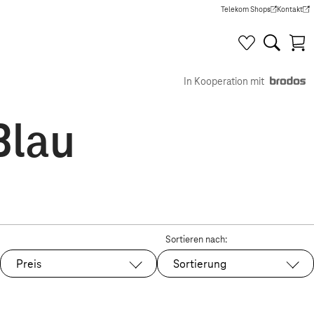
Telekom Shops
Kontakt
(Wird in einem neuen Tab g
(Wird in e
In Kooperation mit
Blau
Sortieren nach:
Preis
Sortierung