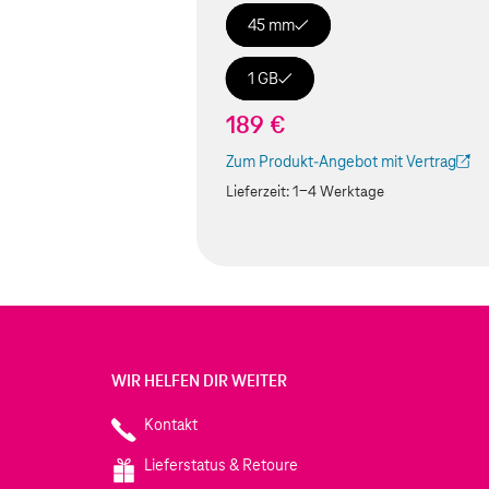
45 mm
1 GB
189 €
Zum Produkt-Angebot mit Vertrag
(Der Link wird in einem neuen Tab geöf
Lieferzeit:
1-4 Werktage
WIR HELFEN DIR WEITER
Kontakt
Lieferstatus & Retoure