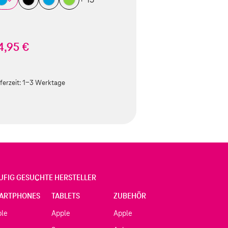
4,95 €
ferzeit:
1-3 Werktage
UFIG GESUCHTE HERSTELLER
ARTPHONES
TABLETS
ZUBEHÖR
ple
Apple
Apple