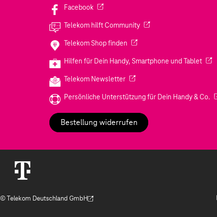
(Wird in einem neuen Tab geöffnet)
Facebook
(Wird in einem neuen Tab
Telekom hilft Community
(Wird in einem neuen Tab geö
Telekom Shop finden
(Wir
Hilfen für Dein Handy, Smartphone und Tablet
(Wird in einem neuen Tab geöf
Telekom Newsletter
(W
Persönliche Unterstützung für Dein Handy & Co.
Bestellung widerrufen
© Telekom Deutschland GmbH
(Der Link wird in einem neuen Tab geöffnet)