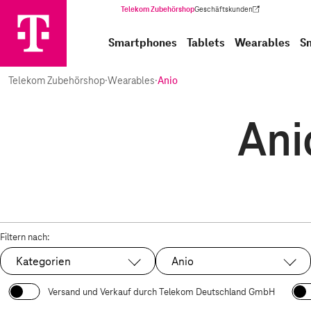
Telekom Zubehörshop
Geschäftskunden
(Wird in einem neuen Tab geöffnet)
Smartphones
Tablets
Wearables
S
Telekom Zubehörshop
·
Wearables
·
Anio
Ani
Filtern nach:
Kategorien
Anio
Ausgewählt:
Versand und Verkauf durch Telekom Deutschland GmbH