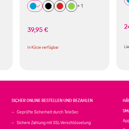
+ 1
2
39,95 €
fnet)
Lie
In Kürze verfügbar
SICHER ONLINE BESTELLEN UND BEZAHLEN
HÄ
SM
Geprüfte Sicherheit durch TeleSec
Ap
Sichere Zahlung mit SSL-Verschlüsselung