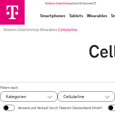
Telekom Zubehörshop
Geschäftskunden
(Wird in einem neuen Tab geöffnet)
Smartphones
Tablets
Wearables
S
Telekom Zubehörshop
·
Wearables
·
Cellularline
Cel
Filtern nach:
Kategorien
Cellularline
Ausgewählt:
Versand und Verkauf durch Telekom Deutschland GmbH