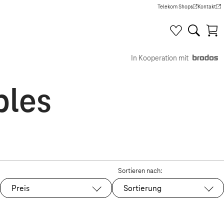
Telekom Shops
Kontakt
(Wird in einem neuen Tab g
(Wird in e
In Kooperation mit
bles
Sortieren nach:
Preis
Sortierung