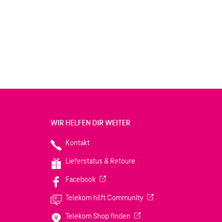
WIR HELFEN DIR WEITER
Kontakt
Lieferstatus & Retoure
(Wird in einem neuen Tab geöffnet)
Facebook
(Wird in einem neuen Tab
Telekom hilft Community
(Wird in einem neuen Tab geö
Telekom Shop finden