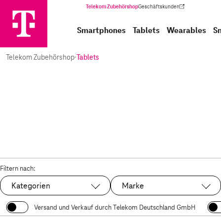
Telekom Zubehörshop
Geschäftskunden
(Wird in einem neuen Tab geöffnet)
Smartphones
Tablets
Wearables
S
Telekom Zubehörshop
·
Tablets
Filtern nach:
Kategorien
Marke
Versand und Verkauf durch Telekom Deutschland GmbH