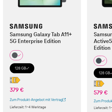
Samsung Galaxy Tab A11+
Samsun
5G Enterprise Edition
Active5
Edition
128 GB
128 GB
379 €
579 €
Zum Produkt-Angebot mit Vertrag
Zum Produk
(Der Link wird in einem neuen Tab geöffnet)
(Der Link w
Lieferzeit:
1-4 Werktage
Lieferzeit:
1