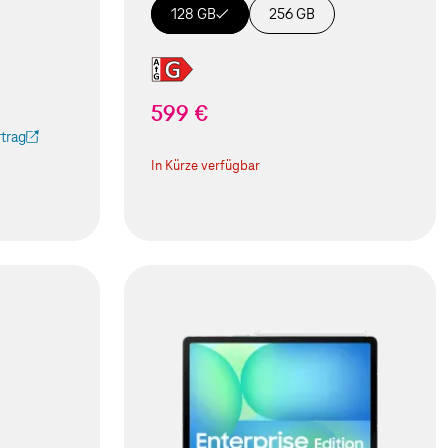
128 GB
256 GB
599 €
trag
 Tab geöffnet)
In Kürze verfügbar