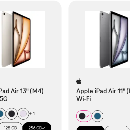
Pad Air 13" (M4)
Apple iPad Air 11" 
 5G
Wi-Fi
+ 1
128 GB
256 GB