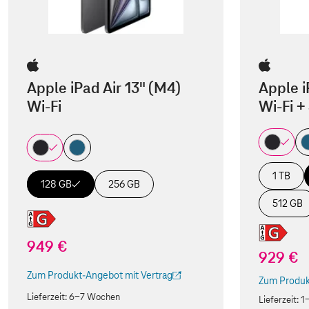
Apple iPad Air 13" (M4)
Apple i
Wi-Fi
Wi-Fi +
1 TB
128 GB
256 GB
512 GB
949 €
929 €
Zum Produkt-Angebot mit Vertrag
(Der Link wird in einem neuen Tab geöffnet)
Zum Produk
(Der Link w
Lieferzeit:
6-7 Wochen
Lieferzeit:
1