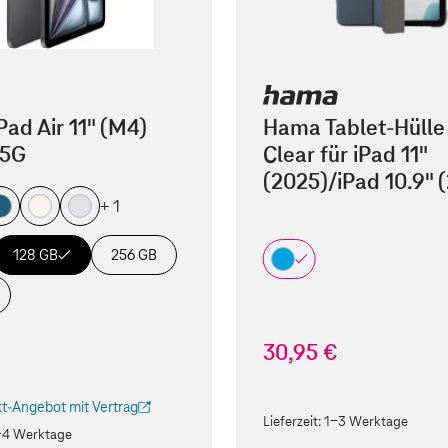
Pad Air 11" (M4)
Hama Tablet-Hülle
 5G
Clear für iPad 11"
(2025)/iPad 10.9" 
+ 1
128 GB
256 GB
30,95 €
t-Angebot mit Vertrag
ird in einem neuen Tab geöffnet)
Lieferzeit:
1-3 Werktage
-4 Werktage