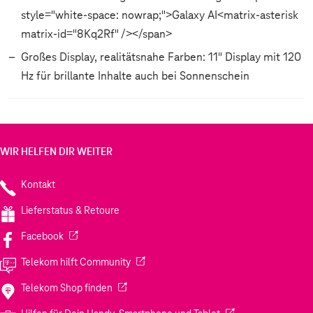
style="white-space: nowrap;">Galaxy AI<matrix-asterisk
matrix-id="8Kq2Rf" /></span>
Großes Display, realitätsnahe Farben: 11" Display mit 120
Hz für brillante Inhalte auch bei Sonnenschein
WIR HELFEN DIR WEITER
Kontakt
Lieferstatus & Retoure
(Wird in einem neuen Tab geöffnet)
Facebook
(Wird in einem neuen Tab geöffnet)
Telekom hilft Community
(Wird in einem neuen Tab geöffnet)
Telekom Shop finden