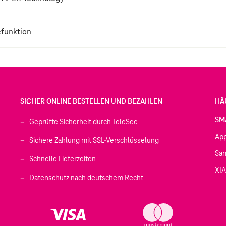
efunktion
SICHER ONLINE BESTELLEN UND BEZAHLEN
HÄ
SM
Geprüfte Sicherheit durch TeleSec
Ap
Sichere Zahlung mit SSL-Verschlüsselung
Sa
Schnelle Lieferzeiten
XI
 geöffnet)
Datenschutz nach deutschem Recht
ffnet)
d in einem neuen Tab geöffnet)