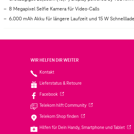
8 Megapixel Selfie Kamera für Video-Calls
6.000 mAh Akku für längere Laufzeit und 15 W Schnelllad
WIR HELFEN DIR WEITER
Kontakt
Lieferstatus & Retoure
(Wird in einem neuen Tab geöffnet)
Facebook
(Wird in einem neuen Tab
Telekom hilft Community
(Wird in einem neuen Tab geö
Telekom Shop finden
(Wir
Hilfen für Dein Handy, Smartphone und Tablet