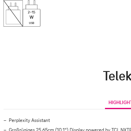
2-15
W
USB
Telek
HIGHLIGH
Perplexity Assistant
Großzügiges 25,65cm (10,1“) Display powered by TCL NX