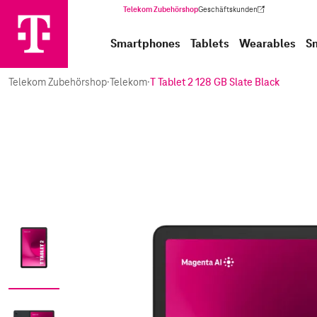
Telekom Zubehörshop
Geschäftskunden
(Wird in einem neuen Tab geöffnet)
Smartphones
Tablets
Wearables
S
Telekom Zubehörshop
·
Telekom
·
T Tablet 2 128 GB Slate Black