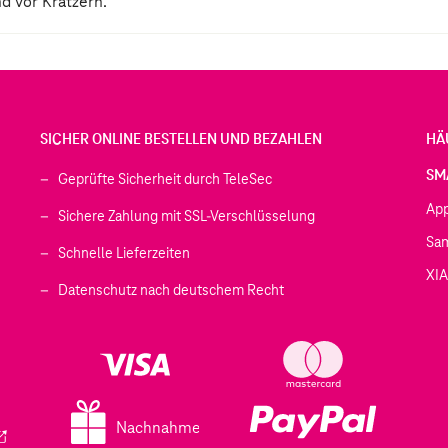
d vor Kratzern.
SICHER ONLINE BESTELLEN UND BEZAHLEN
HÄ
SM
Geprüfte Sicherheit durch TeleSec
Ap
Sichere Zahlung mit SSL-Verschlüsselung
Sa
Schnelle Lieferzeiten
XI
 geöffnet)
Datenschutz nach deutschem Recht
ffnet)
d in einem neuen Tab geöffnet)
fnet)
Nachnahme
ird in einem neuen Tab geöffnet)