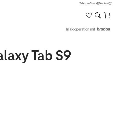
Telekom Shops
Kontakt
(Wird in einem neuen Tab g
(Wird in e
In Kooperation mit
laxy Tab S9