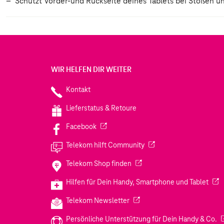
Schützt Vorder-und Rückseite deines Tablets bei Stößen un
WIR HELFEN DIR WEITER
Kontakt
Lieferstatus & Retoure
(Wird in einem neuen Tab geöffnet)
Facebook
(Wird in einem neuen Tab
Telekom hilft Community
(Wird in einem neuen Tab geö
Telekom Shop finden
(Wir
Hilfen für Dein Handy, Smartphone und Tablet
(Wird in einem neuen Tab geöf
Telekom Newsletter
(W
Persönliche Unterstützung für Dein Handy & Co.