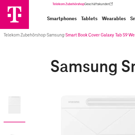
Telekom Zubehörshop
Geschäftskunden
(Wird in einem neuen Tab geöffnet)
Smartphones
Tablets
Wearables
S
Telekom Zubehörshop
·
Samsung
·
Smart Book Cover Galaxy Tab S9 We
Samsung Sm