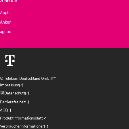
ZUBEHÖR
Apple
Anker
agood
© Telekom Deutschland GmbH
(Der Link wird in einem neuen Tab geöffnet)
Impressum
(Der Link wird in einem neuen Tab geöffnet)
Datenschutz
(Der Link wird in einem neuen Tab geöffnet)
Barrierefreiheit
(Der Link wird in einem neuen Tab geöffnet)
AGB
(Der Link wird in einem neuen Tab geöffnet)
Produktinformationsblatt
(Der Link wird in einem neuen Tab geöffnet)
Verbraucherinformationen