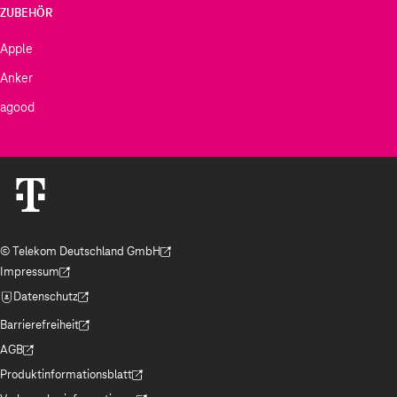
ZUBEHÖR
Apple
Anker
agood
© Telekom Deutschland GmbH
(Der Link wird in einem neuen Tab geöffnet)
Impressum
(Der Link wird in einem neuen Tab geöffnet)
Datenschutz
(Der Link wird in einem neuen Tab geöffnet)
Barrierefreiheit
(Der Link wird in einem neuen Tab geöffnet)
AGB
(Der Link wird in einem neuen Tab geöffnet)
Produktinformationsblatt
(Der Link wird in einem neuen Tab geöffnet)