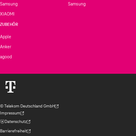
Samsung
Samsung
XIAOMI
ZUBEHÖR
Apple
Anker
agood
© Telekom Deutschland GmbH
(Der Link wird in einem neuen Tab geöffnet)
Impressum
(Der Link wird in einem neuen Tab geöffnet)
Datenschutz
(Der Link wird in einem neuen Tab geöffnet)
Barrierefreiheit
(Der Link wird in einem neuen Tab geöffnet)