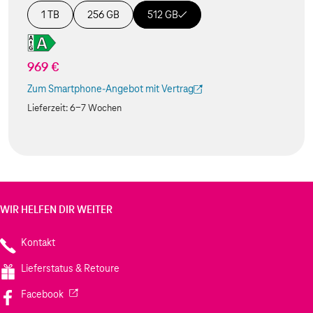
1 TB
256 GB
512 GB
969 €
Zum Smartphone-Angebot mit Vertrag
(Der Link wird in einem neuen Tab geöffnet)
Lieferzeit:
6-7 Wochen
WIR HELFEN DIR WEITER
Kontakt
Lieferstatus & Retoure
(Wird in einem neuen Tab geöffnet)
Facebook