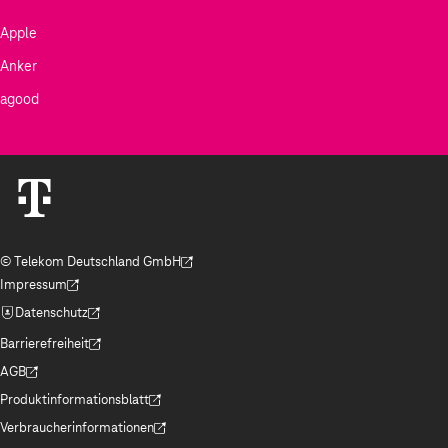
Apple
Anker
agood
© Telekom Deutschland GmbH
(Der Link wird in einem neuen Tab geöffnet)
Impressum
(Der Link wird in einem neuen Tab geöffnet)
Datenschutz
(Der Link wird in einem neuen Tab geöffnet)
Barrierefreiheit
(Der Link wird in einem neuen Tab geöffnet)
AGB
(Der Link wird in einem neuen Tab geöffnet)
Produktinformationsblatt
(Der Link wird in einem neuen Tab geöffnet)
Verbraucherinformationen
(Der Link wird in einem neuen Tab geöffnet)