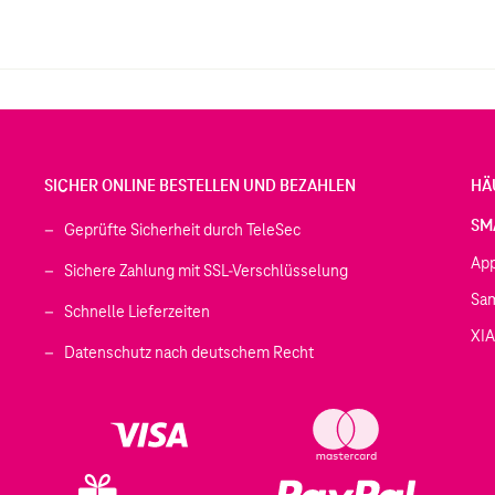
SICHER ONLINE BESTELLEN UND BEZAHLEN
HÄ
SM
Geprüfte Sicherheit durch TeleSec
Ap
Sichere Zahlung mit SSL-Verschlüsselung
Sa
Schnelle Lieferzeiten
XI
 geöffnet)
Datenschutz nach deutschem Recht
ffnet)
d in einem neuen Tab geöffnet)
fnet)