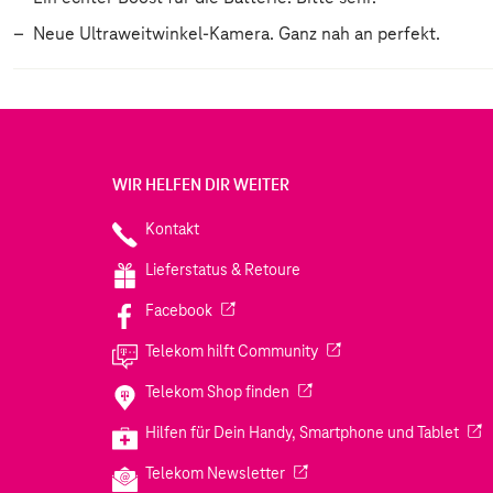
Neue Ultraweitwinkel-Kamera. Ganz nah an perfekt.
WIR HELFEN DIR WEITER
Kontakt
Lieferstatus & Retoure
(Wird in einem neuen Tab geöffnet)
Facebook
(Wird in einem neuen Tab
Telekom hilft Community
(Wird in einem neuen Tab geö
Telekom Shop finden
(Wir
Hilfen für Dein Handy, Smartphone und Tablet
(Wird in einem neuen Tab geöf
Telekom Newsletter