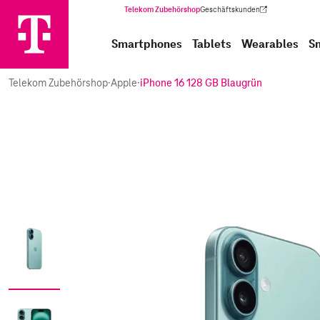
Telekom Zubehörshop
Geschäftskunden
(Wird in einem neuen Tab geöffnet)
Smartphones
Tablets
Wearables
S
Telekom Zubehörshop
·
Apple
·
iPhone 16 128 GB Blaugrün