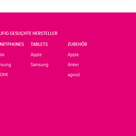
 oder ganz klassisch mit Schrauben erfolgen. Das
rial wird selbstverständlich mitgeliefert.
UFIG GESUCHTE HERSTELLER
ARTPHONES
TABLETS
ZUBEHÖR
ple
Apple
Apple
msung
Samsung
Anker
AOMI
agood