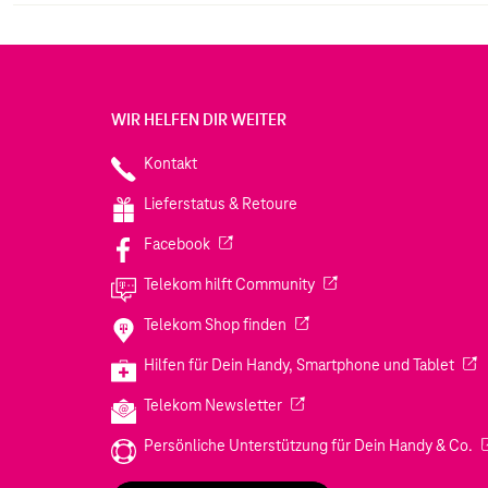
herabgedimmt werden.
WIR HELFEN DIR WEITER
Kontakt
Lieferstatus & Retoure
(Wird in einem neuen Tab geöffnet)
Facebook
(Wird in einem neuen Tab
Telekom hilft Community
(Wird in einem neuen Tab geö
Telekom Shop finden
(Wir
Hilfen für Dein Handy, Smartphone und Tablet
(Wird in einem neuen Tab geöf
Telekom Newsletter
(W
Persönliche Unterstützung für Dein Handy & Co.