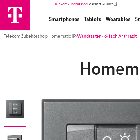
Telekom Zubehörshop
Geschäftskunden
(Wird in einem neuen Tab geöffnet)
Smartphones
Tablets
Wearables
S
Telekom Zubehörshop
·
Homematic IP
·
Wandtaster - 6-fach Anthrazit
Homemat