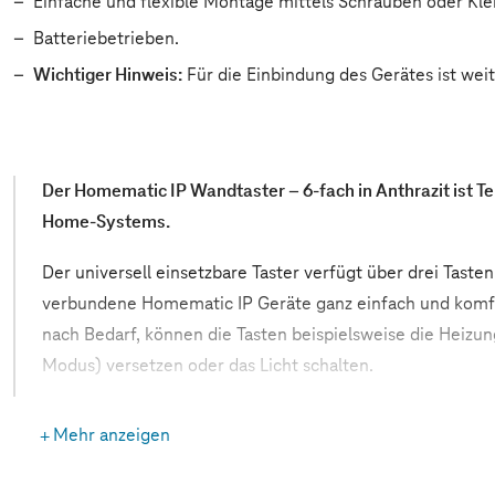
Einfache und flexible Montage mittels Schrauben oder Kl
Batteriebetrieben.
Wichtiger Hinweis:
Für die Einbindung des Gerätes ist wei
Der Homematic IP Wandtaster – 6-fach in Anthrazit ist T
Home-Systems.
Der universell einsetzbare Taster verfügt über drei Tasten
verbundene Homematic IP Geräte ganz einfach und komfo
nach Bedarf, können die Tasten beispielsweise die Heizu
Modus) versetzen oder das Licht schalten.
Zudem können über eine Taste zeitgleich mehrere Szene
Mehr anzeigen
werden. Denkbar wäre dann zum Beispiel, dass nach Tast
die Spannungsversorgung des Heimkinosystems eingescha