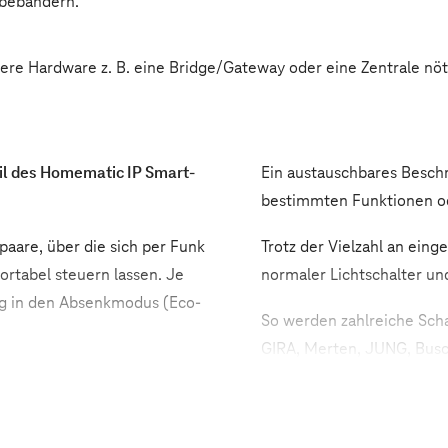
ebebändern.
tere Hardware z. B. eine Bridge/Gateway oder eine Zentrale nöt
eil des Homematic IP Smart-
Ein austauschbares Beschr
bestimmten Funktionen o
paare, über die sich per Funk
Trotz der Vielzahl an eing
rtabel steuern lassen. Je
normaler Lichtschalter un
ng in den Absenkmodus (Eco-
So werden zahlreiche Scha
GIRA, Merten, JUNG, Busch
nfunktionen ausgeführt
unterstützt.
endruck die Stehleuchte und
Die Montage kann an nahe
ltet und das Deckenlicht