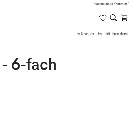
Telekom Shops
Kontakt
(Wird in einem neuen Tab g
(Wird in e
In Kooperation mit
- 6-fach