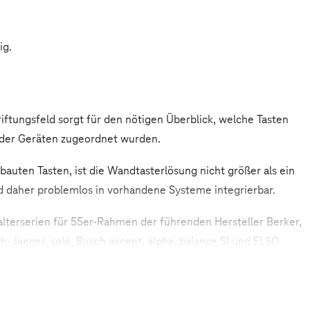
ig.
iftungsfeld sorgt für den nötigen Überblick, welche Tasten
der Geräten zugeordnet wurden.
ebauten Tasten, ist die Wandtasterlösung nicht größer als ein
d daher problemlos in vorhandene Systeme integrierbar.
lterserien für 55er-Rahmen der führenden Hersteller Berker,
-Jaeger, solo, Busch axcent, alpha, balance SI und ELSO
zu jedem beliebigen Ort in Funkreichweite, wahlweise per