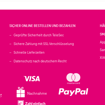
doppelseitigem Klebeband,
entsprechende Montagemate
SICHER ONLINE BESTELLEN UND BEZAHLEN
HÄ
SM
Geprüfte Sicherheit durch TeleSec
Ap
Sichere Zahlung mit SSL-Verschlüsselung
Sa
Schnelle Lieferzeiten
XI
 geöffnet)
Datenschutz nach deutschem Recht
ffnet)
d in einem neuen Tab geöffnet)
fnet)
Nachnahme
ird in einem neuen Tab geöffnet)