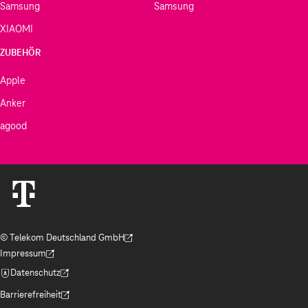
Samsung
Samsung
aus?
XIAOMI
Diesen Windmesser kaufst du als Zusatzmodul für
ZUBEHÖR
deine Wetterstation von Netatmo. Er übermittelt die
Apple
von den Sensoren aufgenommenen Messdaten per
Anker
Funk. Der Begriff Smart Home wird mit diesem Produkt
agood
bei der Wettererfassung zur Realität. Verlaufswerte
rufst du über die App auch als Grafik auf. Wenn du über
Amazon Alexa verfügst, ist die Wetter-App über die
Smart-Home-Konfiguration sprachgesteuert abrufbar.
Im Test erzielt der Netatmo Windmesser NWA01
ausgezeichnete Ergebnisse bei der Genauigkeit der
© Telekom Deutschland GmbH
Messdaten und dem Preis-Leistungs-Verhältnis.
(Der Link wird in einem neuen Tab geöffnet)
Impressum
(Der Link wird in einem neuen Tab geöffnet)
Datenschutz
Was ist der Vorteil der Ultraschallmessung?
(Der Link wird in einem neuen Tab geöffnet)
Barrierefreiheit
(Der Link wird in einem neuen Tab geöffnet)
Windmesser arbeiten bisher überwiegend mechanisch.