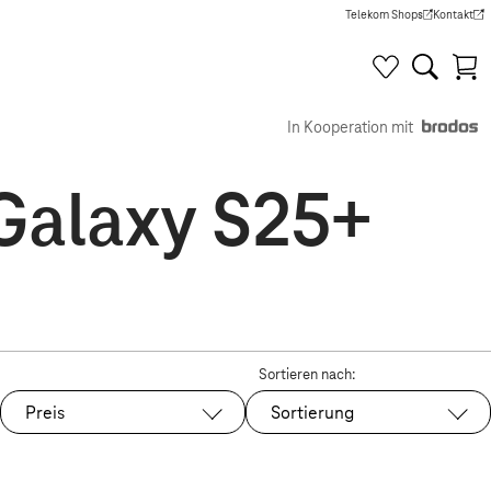
Telekom Shops
Kontakt
(Wird in einem neuen Tab g
(Wird in e
In Kooperation mit
Galaxy S25+
Sortieren nach:
Preis
Sortierung