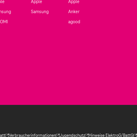
ple
Apple
Apple
msung
Samsung
Anker
AOMI
agood
att
Verbraucherinformationen
Jugendschutz
Hinweise ElektroG/BattG