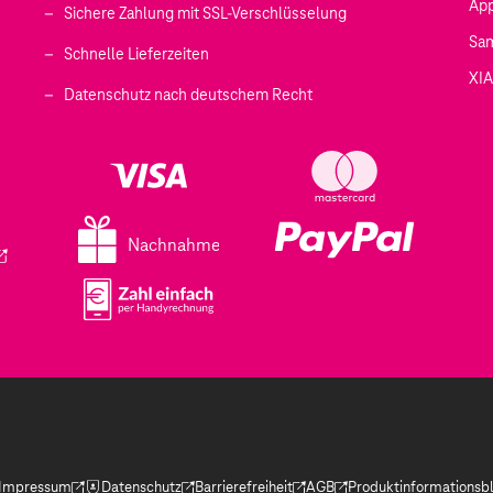
Ap
Sichere Zahlung mit SSL-Verschlüsselung
Sa
Schnelle Lieferzeiten
XI
 geöffnet)
Datenschutz nach deutschem Recht
ffnet)
d in einem neuen Tab geöffnet)
fnet)
Nachnahme
ird in einem neuen Tab geöffnet)
Impressum
Datenschutz
Barrierefreiheit
AGB
Produktinformationsbl