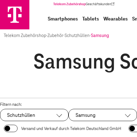
Telekom Zubehörshop
Geschäftskunden
(Wird in einem neuen Tab geöffnet)
Smartphones
Tablets
Wearables
S
Telekom Zubehörshop
·
Zubehör
·
Schutzhüllen
·
Samsung
Samsung Sc
Filtern nach:
Schutzhüllen
Samsung
Ausgewählt:
Ausgewählt:
Versand und Verkauf durch Telekom Deutschland GmbH