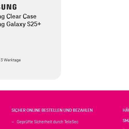
g Clear Case
g Galaxy S25+
€
-3 Werktage
SICHER ONLINE BESTELLEN UND BEZAHLEN
HÄ
SM
Geprüfte Sicherheit durch TeleSec