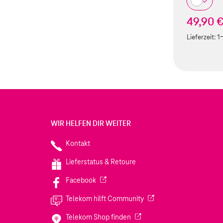
49,90 
Lieferzeit:
1
WIR HELFEN DIR WEITER
Kontakt
Lieferstatus & Retoure
(Wird in einem neuen Tab geöffnet)
Facebook
(Wird in einem neuen Tab
Telekom hilft Community
(Wird in einem neuen Tab geö
Telekom Shop finden