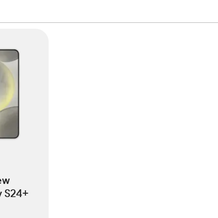
ew
y S24+