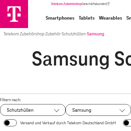
Telekom Zubehörshop
Geschäftskunden
(Wird in einem neuen Tab geöffnet)
Smartphones
Tablets
Wearables
S
Telekom Zubehörshop
·
Zubehör
·
Schutzhüllen
·
Samsung
Samsung Sc
Filtern nach:
Schutzhüllen
Samsung
Ausgewählt:
Ausgewählt:
Versand und Verkauf durch Telekom Deutschland GmbH