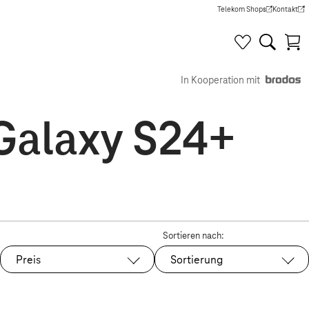
Telekom Shops
Kontakt
(Wird in einem neuen Tab g
(Wird in e
In Kooperation mit
Galaxy S24+
Sortieren nach:
Preis
Sortierung