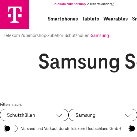
Telekom Zubehörshop
Geschäftskunden
(Wird in einem neuen Tab geöffnet)
Smartphones
Tablets
Wearables
S
Telekom Zubehörshop
·
Zubehör
·
Schutzhüllen
·
Samsung
Samsung Sc
Filtern nach:
Schutzhüllen
Samsung
Ausgewählt:
Ausgewählt:
Versand und Verkauf durch Telekom Deutschland GmbH