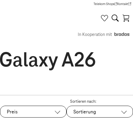
Telekom Shops
Kontakt
(Wird in einem neuen Tab g
(Wird in e
In Kooperation mit
 Galaxy A26
Sortieren nach:
Preis
Sortierung