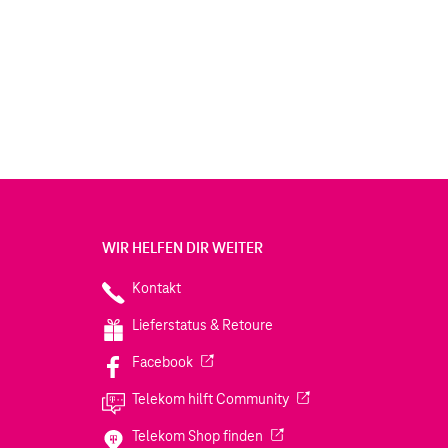
WIR HELFEN DIR WEITER
Kontakt
Lieferstatus & Retoure
(Wird in einem neuen Tab geöffnet)
Facebook
(Wird in einem neuen Tab
Telekom hilft Community
(Wird in einem neuen Tab geö
Telekom Shop finden