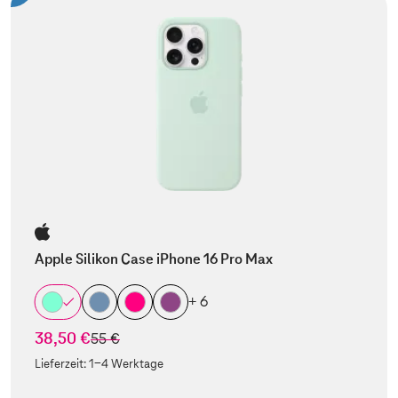
Apple Silikon Case iPhone 16 Pro Max
+ 6
38,50 €
statt
55 €
Lieferzeit:
1-4 Werktage