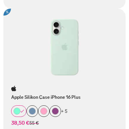
%
Apple Silikon Case iPhone 16 Plus
+ 5
38,50 €
statt
55 €