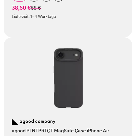
38,50 €
statt
55 €
Lieferzeit:
1-4 Werktage
agood PLNTPRTCT MagSafe Case iPhone Air