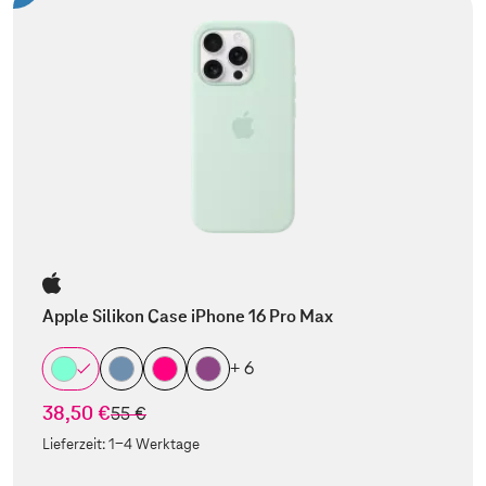
Apple Silikon Case iPhone 16 Pro Max
+ 6
38,50 €
statt
55 €
Lieferzeit:
1-4 Werktage