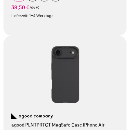
38,50 €
statt
55 €
Lieferzeit:
1-4 Werktage
agood PLNTPRTCT MagSafe Case iPhone Air