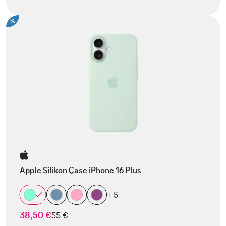
%
Apple Silikon Case iPhone 16 Plus
+ 5
38,50 €
statt
55 €