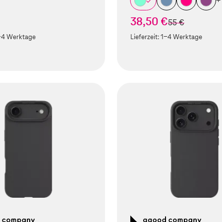
+
38,50 €
statt
55 €
-4 Werktage
Lieferzeit:
1-4 Werktage