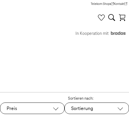
Telekom Shops
Kontakt
(Wird in einem neuen Tab g
(Wird in e
In Kooperation mit
Sortieren nach:
Preis
Sortierung