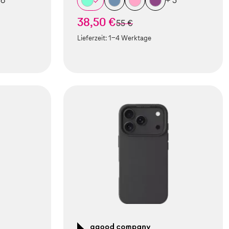
 6
+ 5
38,50 €
statt
55 €
Lieferzeit:
1-4 Werktage