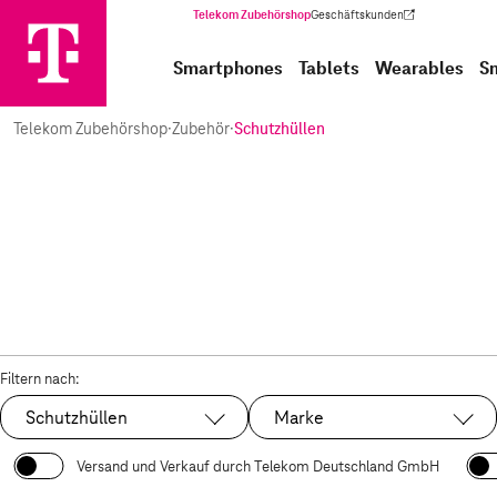
Telekom Zubehörshop
Geschäftskunden
(Wird in einem neuen Tab geöffnet)
Smartphones
Tablets
Wearables
S
Telekom Zubehörshop
·
Zubehör
·
Schutzhüllen
Filtern nach:
Schutzhüllen
Marke
Ausgewählt:
Versand und Verkauf durch Telekom Deutschland GmbH