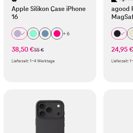
Apple Silikon Case iPhone
agood 
16
MagSaf
+ 6
38,50 €
24,95 
statt
55 €
Lieferzeit:
1-4 Werktage
Lieferzeit:
1