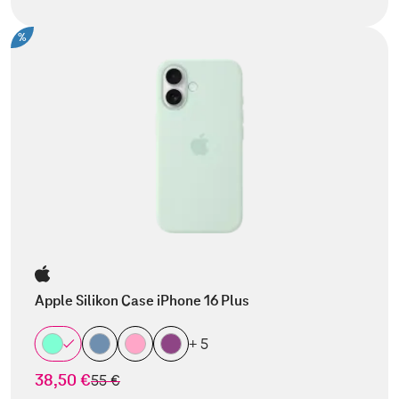
%
Apple Silikon Case iPhone 16 Plus
+ 5
38,50 €
statt
55 €