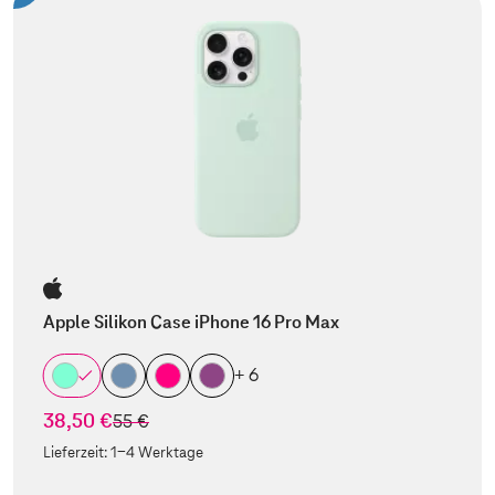
Apple Silikon Case iPhone 16 Pro Max
+ 6
38,50 €
statt
55 €
Lieferzeit:
1-4 Werktage