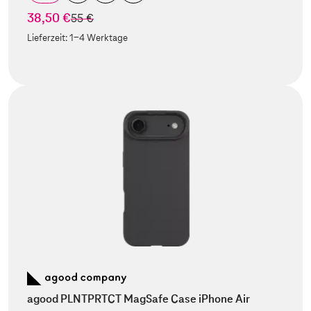
38,50 €
statt
55 €
Lieferzeit:
1-4 Werktage
agood PLNTPRTCT MagSafe Case iPhone Air