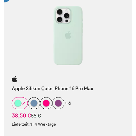
Apple Silikon Case iPhone 16 Pro Max
+ 6
38,50 €
statt
55 €
Lieferzeit:
1-4 Werktage