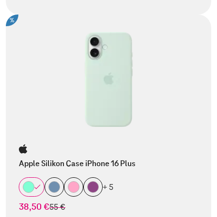
%
Apple Silikon Case iPhone 16 Plus
+ 5
38,50 €
statt
55 €