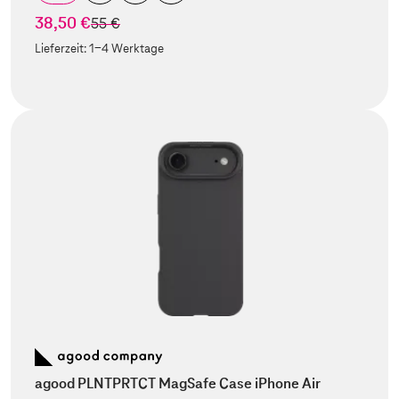
38,50 €
statt
55 €
Lieferzeit:
1-4 Werktage
agood PLNTPRTCT MagSafe Case iPhone Air