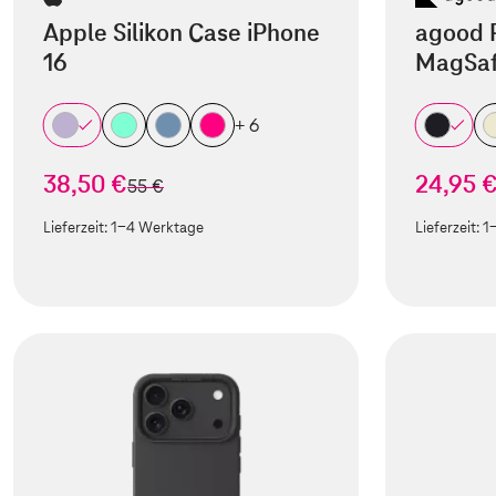
Apple Silikon Case iPhone
agood 
16
MagSaf
+ 6
38,50 €
24,95 
statt
55 €
Lieferzeit:
1-4 Werktage
Lieferzeit:
1