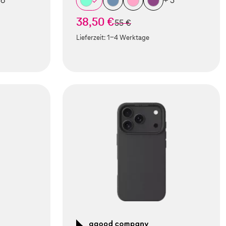
 6
+ 5
38,50 €
statt
55 €
Lieferzeit:
1-4 Werktage