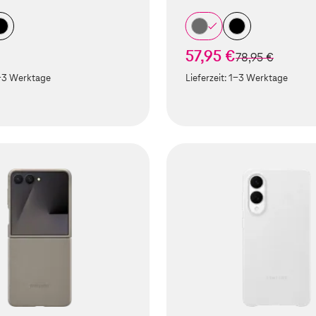
57,95 €
statt
78,95 €
-3 Werktage
Lieferzeit:
1-3 Werktage