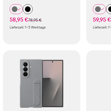
58,95 €
59,95 €
statt
78,95 €
Lieferzeit:
1-3 Werktage
Lieferzeit:
1