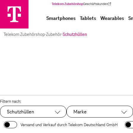
Telekom Zubehörshop
Geschäftskunden
(Wird in einem neuen Tab geöffnet)
Smartphones
Tablets
Wearables
S
Telekom Zubehörshop
·
Zubehör
·
Schutzhüllen
Filtern nach:
Schutzhüllen
Marke
Ausgewählt:
Versand und Verkauf durch Telekom Deutschland GmbH