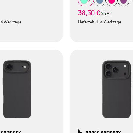
+
38,50 €
statt
55 €
-4 Werktage
Lieferzeit:
1-4 Werktage