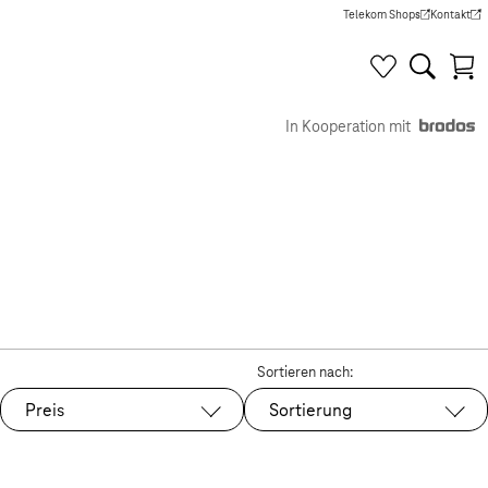
Telekom Shops
Kontakt
(Wird in einem neuen Tab g
(Wird in e
In Kooperation mit
Sortieren nach:
Preis
Sortierung