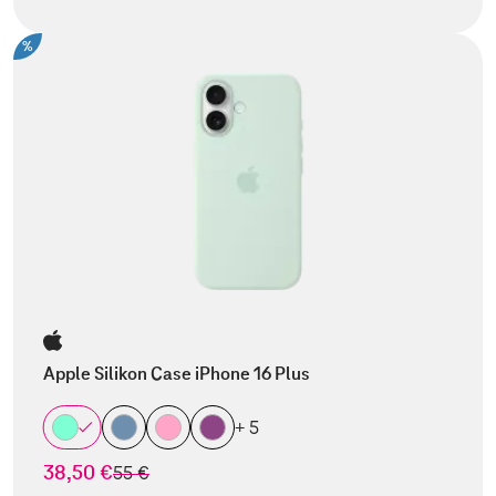
%
Apple Silikon Case iPhone 16 Plus
+ 5
38,50 €
statt
55 €