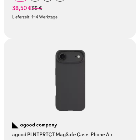
38,50 €
statt
55 €
Lieferzeit:
1-4 Werktage
agood PLNTPRTCT MagSafe Case iPhone Air