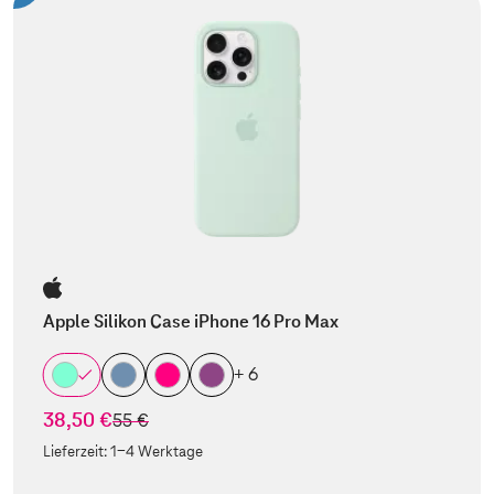
Apple Silikon Case iPhone 16 Pro Max
+ 6
38,50 €
statt
55 €
Lieferzeit:
1-4 Werktage