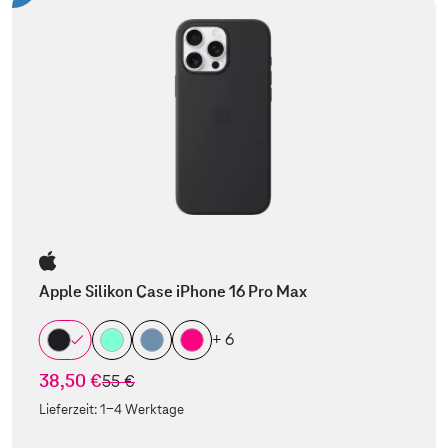
Apple Silikon Case iPhone 16 Pro Max
+ 6
38,50 €
statt
55 €
Lieferzeit:
1-4 Werktage