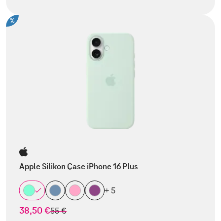
%
Apple Silikon Case iPhone 16 Plus
+ 5
38,50 €
statt
55 €