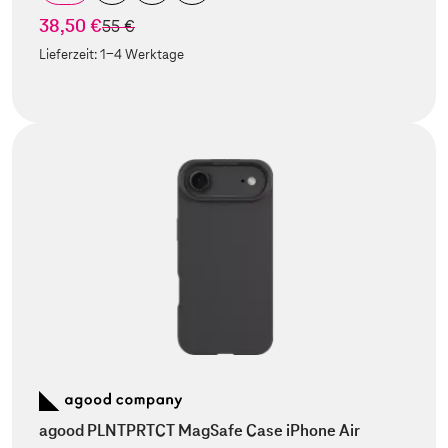
38,50 €
statt
55 €
Lieferzeit:
1-4 Werktage
agood PLNTPRTCT MagSafe Case iPhone Air