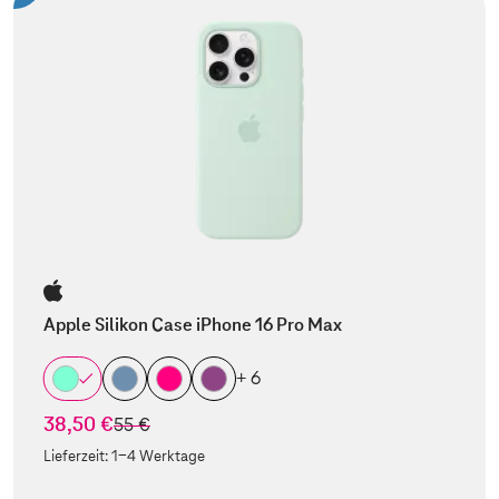
Apple Silikon Case iPhone 16 Pro Max
+ 6
38,50 €
statt
55 €
Lieferzeit:
1-4 Werktage