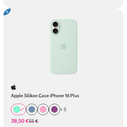
%
Apple Silikon Case iPhone 16 Plus
+ 5
38,50 €
statt
55 €