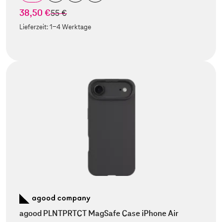
38,50 €
statt
55 €
Lieferzeit:
1-4 Werktage
agood PLNTPRTCT MagSafe Case iPhone Air