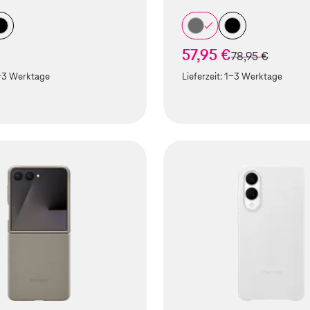
57,95 €
statt
78,95 €
-3 Werktage
Lieferzeit:
1-3 Werktage