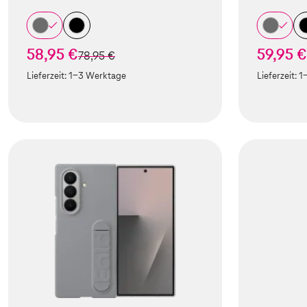
58,95 €
59,95 €
statt
78,95 €
Lieferzeit:
1-3 Werktage
Lieferzeit:
1