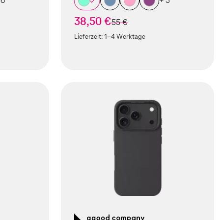
 6
+ 5
38,50 €
statt
55 €
Lieferzeit:
1-4 Werktage