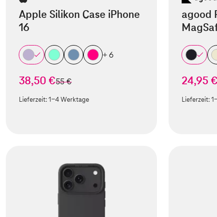
Apple Silikon Case iPhone
agood 
16
MagSaf
+ 6
38,50 €
24,95 
statt
55 €
Lieferzeit:
1-4 Werktage
Lieferzeit:
1