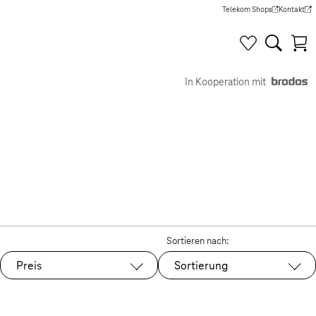
Telekom Shops
Kontakt
(Wird in einem neuen Tab g
(Wird in e
In Kooperation mit
Sortieren nach:
Preis
Sortierung