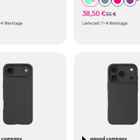
+
38,50 €
statt
55 €
-4 Werktage
Lieferzeit:
1-4 Werktage