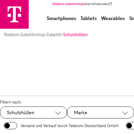
Telekom Zubehörshop
Geschäftskunden
(Wird in einem neuen Tab geöffnet)
Smartphones
Tablets
Wearables
S
Telekom Zubehörshop
·
Zubehör
·
Schutzhüllen
Filtern nach:
Schutzhüllen
Marke
Ausgewählt:
Versand und Verkauf durch Telekom Deutschland GmbH