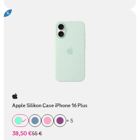
%
Apple Silikon Case iPhone 16 Plus
+ 5
38,50 €
statt
55 €