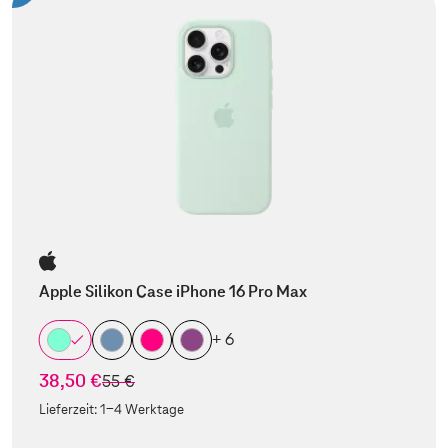
Apple Silikon Case iPhone 16 Pro Max
+ 6
38,50 €
statt
55 €
Lieferzeit:
1-4 Werktage