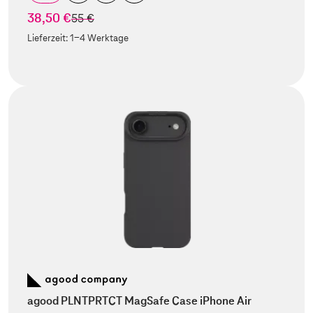
38,50 €
statt
55 €
Lieferzeit:
1-4 Werktage
agood PLNTPRTCT MagSafe Case iPhone Air