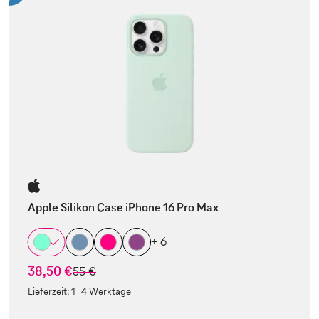
Apple Silikon Case iPhone 16 Pro Max
+ 6
38,50 €
statt
55 €
Lieferzeit:
1-4 Werktage