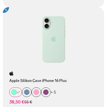
%
Apple Silikon Case iPhone 16 Plus
+ 5
38,50 €
statt
55 €