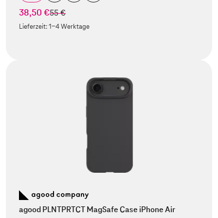
38,50 €
statt
55 €
Lieferzeit:
1-4 Werktage
agood PLNTPRTCT MagSafe Case iPhone Air