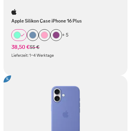
Apple Silikon Case iPhone 16 Plus
+ 5
38,50 €
statt
55 €
Lieferzeit:
1-4 Werktage
%