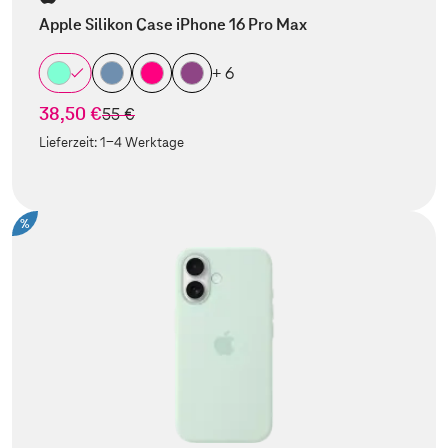
Apple Silikon Case iPhone 16 Pro Max
+ 6
38,50 €
statt
55 €
Lieferzeit:
1-4 Werktage
%