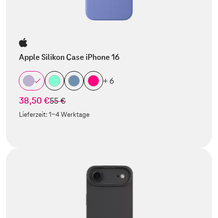
Apple Silikon Case iPhone 16
+ 6
38,50 €
statt
55 €
Lieferzeit:
1-4 Werktage