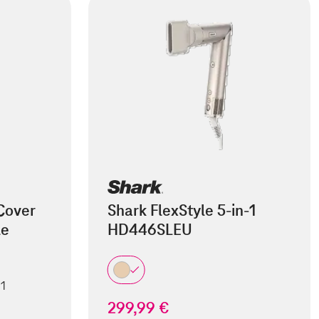
Cover
Shark FlexStyle 5-in-1
le
HD446SLEU
 1
299,99 €