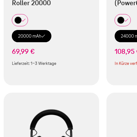
Roller 20000
(Power
20000 mAh
24000 
69,99 €
108,95
Lieferzeit:
1-3 Werktage
In Kürze ver