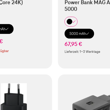
Core 24K)
Power Bank MAG A
5000
mAh
5000 mAh
 €
67,95 €
fügbar
Lieferzeit:
1-3 Werktage