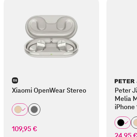
Xiaomi OpenWear Stereo
Peter J
Melia M
iPhone 
109,95 €
24,95 