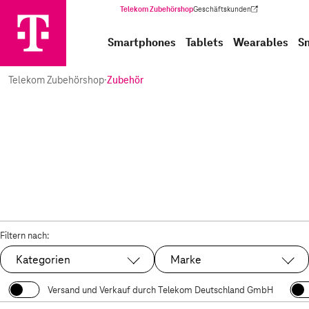
Telekom Zubehörshop
Geschäftskunden
(Wird in einem neuen Tab geöffnet)
Smartphones
Tablets
Wearables
S
Telekom Zubehörshop
·
Zubehör
Filtern nach:
Kategorien
Marke
Versand und Verkauf durch Telekom Deutschland GmbH