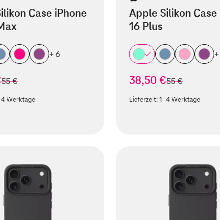
ilikon Case iPhone
Apple Silikon Case
 Max
16 Plus
+ 6
+
€
38,50 €
statt
statt
55 €
55 €
-4 Werktage
Lieferzeit:
1-4 Werktage