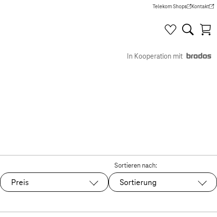
Telekom Shops
Kontakt
(Wird in einem neuen Tab g
(Wird in e
In Kooperation mit
Sortieren nach:
Preis
Sortierung