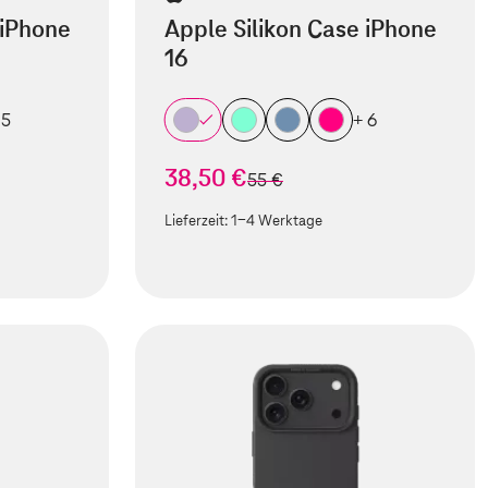
 iPhone
Apple Silikon Case iPhone
16
 5
+ 6
38,50 €
statt
55 €
Lieferzeit:
1-4 Werktage