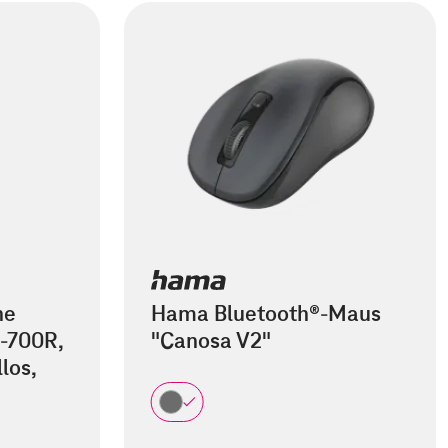
he
Hama Bluetooth®-Maus
-700R,
"Canosa V2"
los,