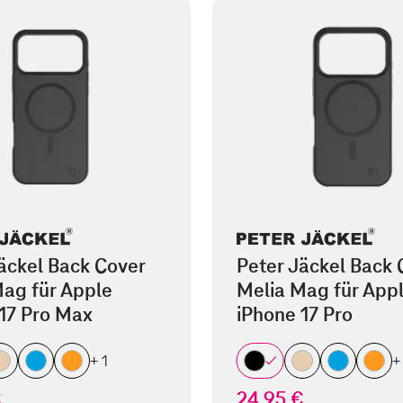
äckel Back Cover
Peter Jäckel Back 
ag für Apple
Melia Mag für App
17 Pro Max
iPhone 17 Pro
+ 1
+
€
24,95 €