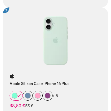
%
Apple Silikon Case iPhone 16 Plus
+ 5
38,50 €
statt
55 €