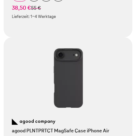
38,50 €
statt
55 €
Lieferzeit:
1-4 Werktage
agood PLNTPRTCT MagSafe Case iPhone Air