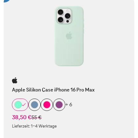
Apple Silikon Case iPhone 16 Pro Max
+ 6
38,50 €
statt
55 €
Lieferzeit:
1-4 Werktage