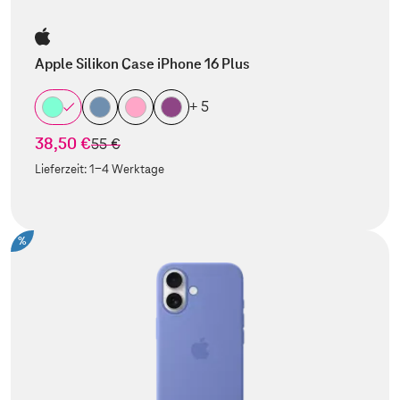
Apple Silikon Case iPhone 16 Plus
+ 5
38,50 €
statt
55 €
Lieferzeit:
1-4 Werktage
%