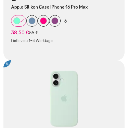
Apple Silikon Case iPhone 16 Pro Max
+ 6
38,50 €
statt
55 €
Lieferzeit:
1-4 Werktage
%