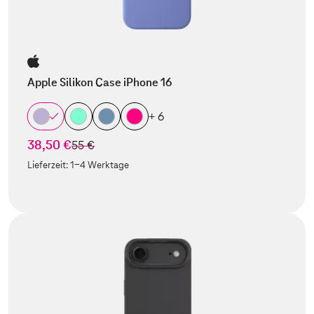
Apple Silikon Case iPhone 16
+ 6
38,50 €
statt
55 €
Lieferzeit:
1-4 Werktage