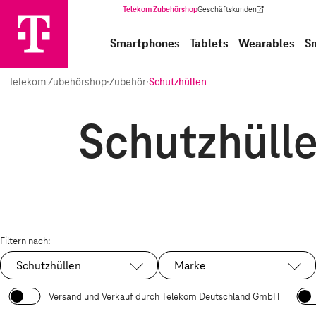
Telekom Zubehörshop
Geschäftskunden
(Wird in einem neuen Tab geöffnet)
Smartphones
Tablets
Wearables
S
Telekom Zubehörshop
·
Zubehör
·
Schutzhüllen
Schutzhülle
Filtern nach:
Schutzhüllen
Marke
Ausgewählt:
Versand und Verkauf durch Telekom Deutschland GmbH