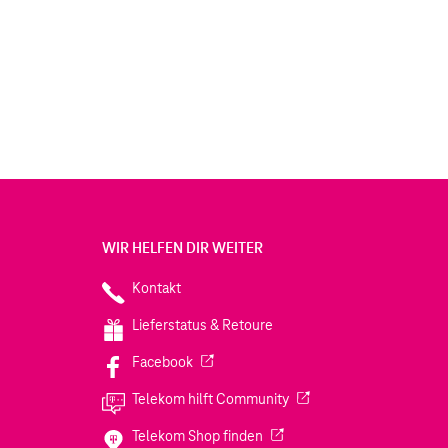
WIR HELFEN DIR WEITER
Kontakt
Lieferstatus & Retoure
(Wird in einem neuen Tab geöffnet)
Facebook
(Wird in einem neuen Tab
Telekom hilft Community
(Wird in einem neuen Tab geö
Telekom Shop finden