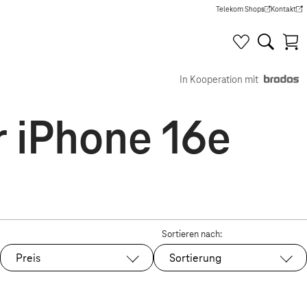
Telekom Shops
Kontakt
(Wird in einem neuen Tab g
(Wird in e
In Kooperation mit
r iPhone 16e
Sortieren nach:
Preis
Sortierung