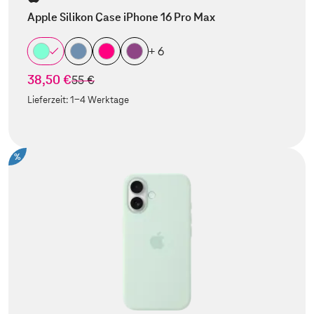
Apple Silikon Case iPhone 16 Pro Max
+ 6
38,50 €
statt
55 €
Lieferzeit:
1-4 Werktage
%