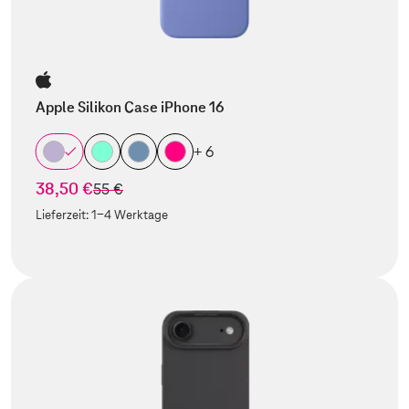
Apple Silikon Case iPhone 16
+ 6
38,50 €
statt
55 €
Lieferzeit:
1-4 Werktage