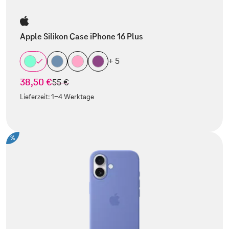
Apple Silikon Case iPhone 16 Plus
+ 5
38,50 €
statt
55 €
Lieferzeit:
1-4 Werktage
%