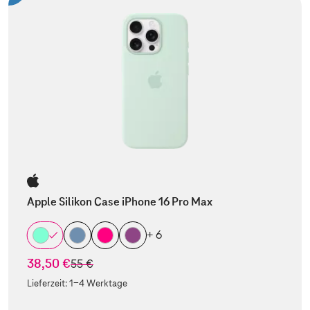
Apple Silikon Case iPhone 16 Pro Max
+ 6
38,50 €
statt
55 €
Lieferzeit:
1-4 Werktage