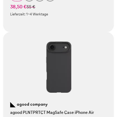
38,50 €
statt
55 €
Lieferzeit:
1-4 Werktage
agood PLNTPRTCT MagSafe Case iPhone Air