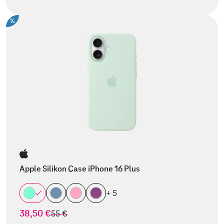
%
Apple Silikon Case iPhone 16 Plus
+ 5
38,50 €
statt
55 €