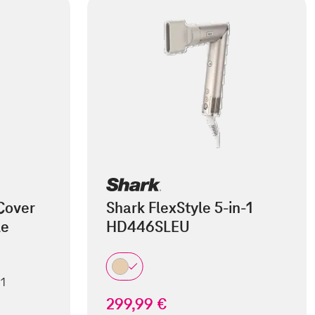
Cover
Shark FlexStyle 5-in-1
le
HD446SLEU
 1
299,99 €