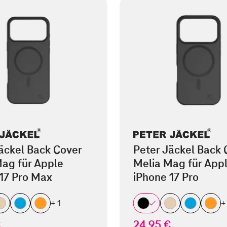
äckel Back Cover
Peter Jäckel Back 
ag für Apple
Melia Mag für App
17 Pro Max
iPhone 17 Pro
+ 1
+
€
24,95 €