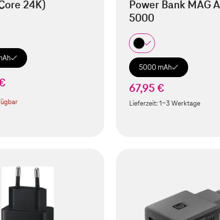
Core 24K)
Power Bank MAG A
5000
mAh
5000 mAh
 €
67,95 €
fügbar
Lieferzeit:
1-3 Werktage