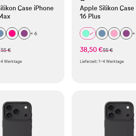
ilikon Case iPhone
Apple Silikon Case
 Max
16 Plus
+ 6
+
€
38,50 €
statt
statt
55 €
55 €
-4 Werktage
Lieferzeit:
1-4 Werktage