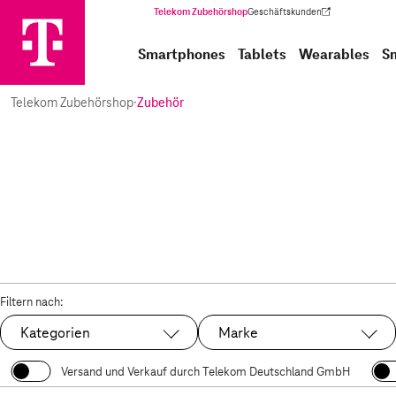
Telekom Zubehörshop
Geschäftskunden
(Wird in einem neuen Tab geöffnet)
Smartphones
Tablets
Wearables
S
Telekom Zubehörshop
·
Zubehör
Filtern nach:
Kategorien
Marke
Versand und Verkauf durch Telekom Deutschland GmbH