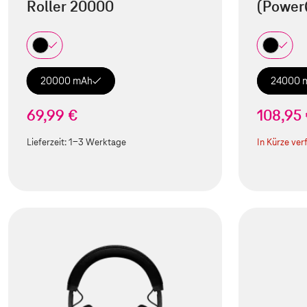
Roller 20000
(Power
20000 mAh
24000 
69,99 €
108,95
Lieferzeit:
1-3 Werktage
In Kürze ver