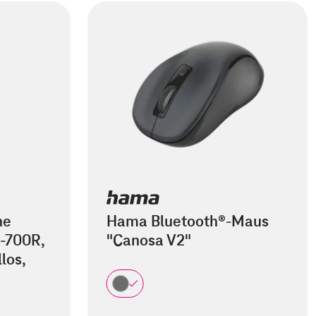
he
Hama Bluetooth®-Maus
-700R,
"Canosa V2"
los,