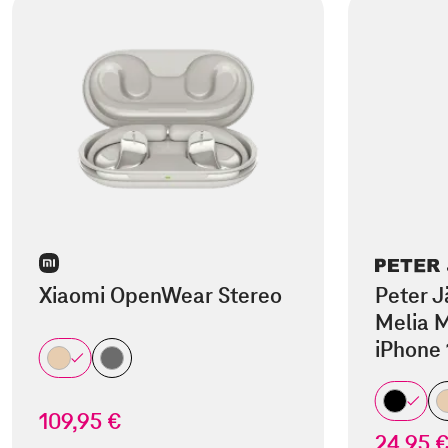
Xiaomi OpenWear Stereo
Peter J
Melia M
iPhone 
109,95 €
24,95 