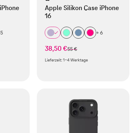
 iPhone
Apple Silikon Case iPhone
16
 5
+ 6
38,50 €
statt
55 €
Lieferzeit:
1-4 Werktage