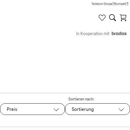
Telekom Shops
Kontakt
(Wird in einem neuen Tab g
(Wird in e
In Kooperation mit
Sortieren nach:
Preis
Sortierung