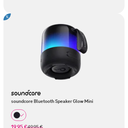
%
soundcore Bluetooth Speaker Glow Mini
19,95 €
statt
49,95 €