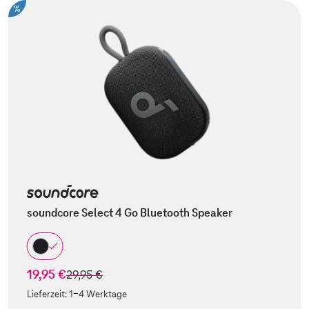
%
soundcore Select 4 Go Bluetooth Speaker
19,95 €
statt
29,95 €
Lieferzeit:
1-4 Werktage