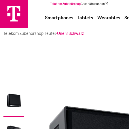
Telekom Zubehörshop
Geschäftskunden
(Wird in einem neuen Tab geöffnet)
Smartphones
Tablets
Wearables
S
Telekom Zubehörshop
·
Teufel
·
One S Schwarz