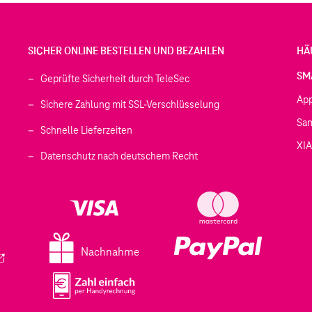
SICHER ONLINE BESTELLEN UND BEZAHLEN
HÄ
SM
Geprüfte Sicherheit durch TeleSec
Ap
Sichere Zahlung mit SSL-Verschlüsselung
Sa
Schnelle Lieferzeiten
XI
 geöffnet)
Datenschutz nach deutschem Recht
ffnet)
d in einem neuen Tab geöffnet)
fnet)
Nachnahme
ird in einem neuen Tab geöffnet)