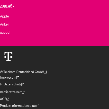
ZUBEHÖR
Apple
Anker
agood
© Telekom Deutschland GmbH
(Der Link wird in einem neuen Tab geöffnet)
Impressum
(Der Link wird in einem neuen Tab geöffnet)
Datenschutz
(Der Link wird in einem neuen Tab geöffnet)
Barrierefreiheit
(Der Link wird in einem neuen Tab geöffnet)
AGB
(Der Link wird in einem neuen Tab geöffnet)
Produktinformationsblatt
(Der Link wird in einem neuen Tab geöffnet)