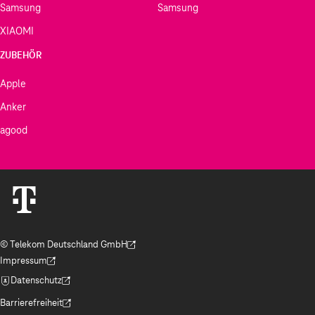
Samsung
Samsung
XIAOMI
ZUBEHÖR
Apple
Anker
agood
© Telekom Deutschland GmbH
(Der Link wird in einem neuen Tab geöffnet)
Impressum
(Der Link wird in einem neuen Tab geöffnet)
Datenschutz
(Der Link wird in einem neuen Tab geöffnet)
Barrierefreiheit
(Der Link wird in einem neuen Tab geöffnet)