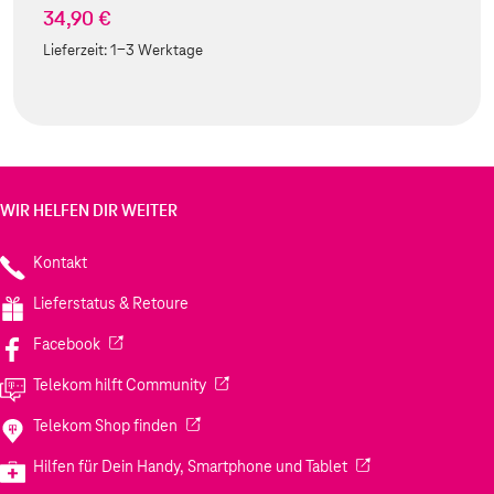
34,90 €
Lieferzeit:
1-3 Werktage
WIR HELFEN DIR WEITER
Kontakt
Lieferstatus & Retoure
(Wird in einem neuen Tab geöffnet)
Facebook
(Wird in einem neuen Tab geöffnet)
Telekom hilft Community
(Wird in einem neuen Tab geöffnet)
Telekom Shop finden
(Wird in einem neuen
Hilfen für Dein Handy, Smartphone und Tablet