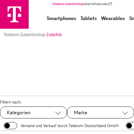
Telekom Zubehörshop
Geschäftskunden
(Wird in einem neuen Tab geöffnet)
Smartphones
Tablets
Wearables
S
Telekom Zubehörshop
·
Zubehör
Filtern nach:
Kategorien
Marke
Versand und Verkauf durch Telekom Deutschland GmbH