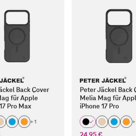
äckel Back Cover
Peter Jäckel Back 
ag für Apple
Melia Mag für App
17 Pro Max
iPhone 17 Pro
+ 1
+
€
24,95 €