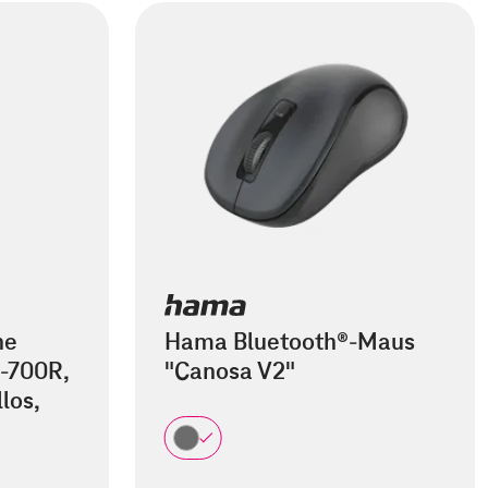
he
Hama Bluetooth®-Maus
-700R,
"Canosa V2"
los,