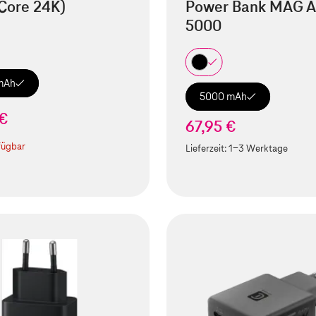
Core 24K)
Power Bank MAG A
5000
mAh
5000 mAh
 €
67,95 €
fügbar
Lieferzeit:
1-3 Werktage