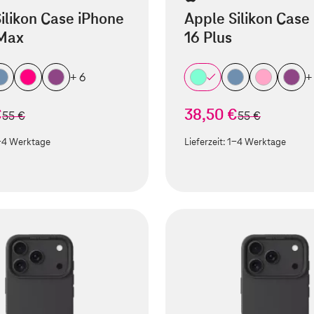
ilikon Case iPhone
Apple Silikon Case
 Max
16 Plus
+ 6
+
€
38,50 €
statt
statt
55 €
55 €
-4 Werktage
Lieferzeit:
1-4 Werktage