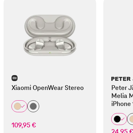
Xiaomi OpenWear Stereo
Peter J
Melia M
iPhone 
109,95 €
24,95 