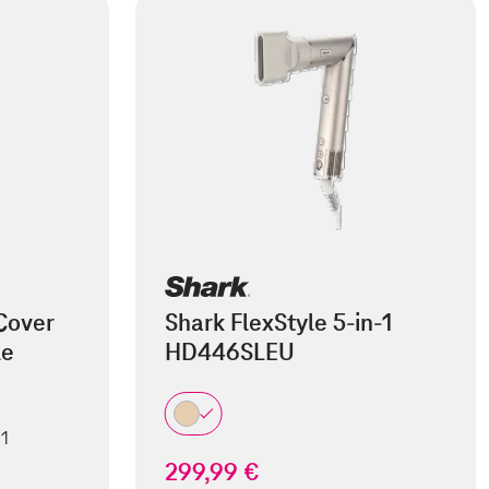
Cover
Shark FlexStyle 5-in-1
le
HD446SLEU
 1
299,99 €