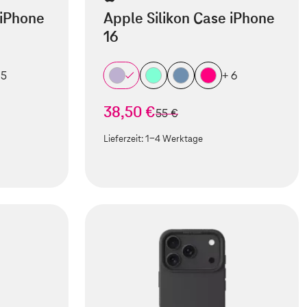
 iPhone
Apple Silikon Case iPhone
16
 5
+ 6
38,50 €
statt
55 €
Lieferzeit:
1-4 Werktage