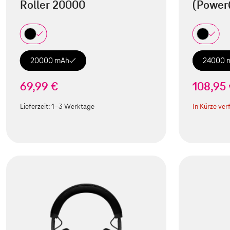
Roller 20000
(Power
20000 mAh
24000 
69,99 €
108,95
Lieferzeit:
1-3 Werktage
In Kürze ver