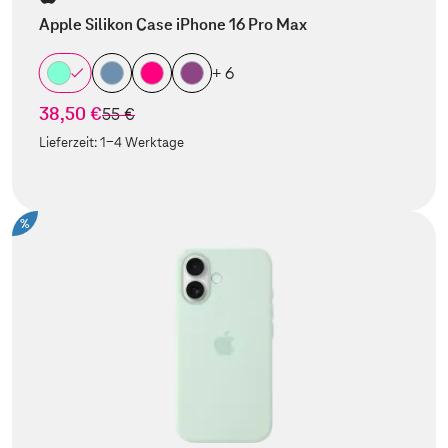
Apple Silikon Case iPhone 16 Pro Max
+ 6
38,50 €
statt
55 €
Lieferzeit:
1-4 Werktage
%