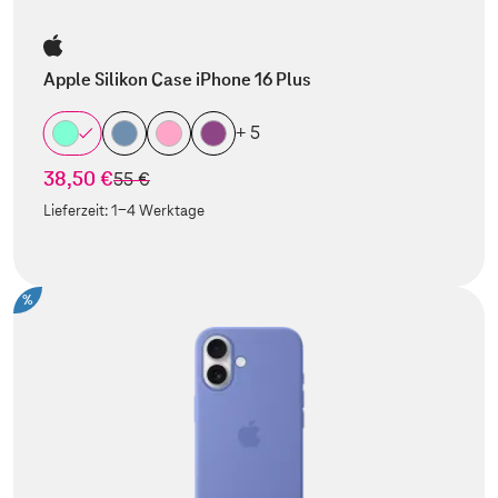
Apple Silikon Case iPhone 16 Plus
+ 5
38,50 €
statt
55 €
Lieferzeit:
1-4 Werktage
%