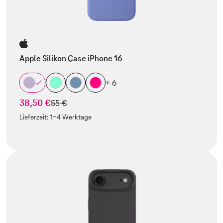
Apple Silikon Case iPhone 16
+ 6
38,50 €
statt
55 €
Lieferzeit:
1-4 Werktage